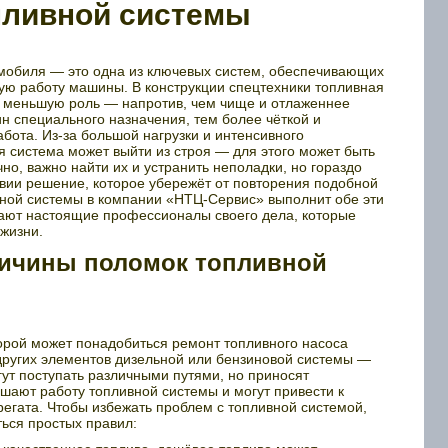
пливной системы
мобиля — это одна из ключевых систем, обеспечивающих
ую работу машины. В конструкции спецтехники топливная
е меньшую роль — напротив, чем чище и отлаженнее
н специального назначения, тем более чёткой и
бота. Из-за большой нагрузки и интенсивного
 система может выйти из строя — для этого может быть
но, важно найти их и устранить неполадки, но гораздо
твии решение, которое убережёт от повторения подобной
вной системы в компании «НТЦ-Сервис» выполнит обе эти
отают настоящие профессионалы своего дела, которые
 жизни.
ичины поломок топливной
торой может понадобиться ремонт топливного насоса
 других элементов дизельной или бензиновой системы —
гут поступать различными путями, но приносят
шают работу топливной системы и могут привести к
грегата. Чтобы избежать проблем с топливной системой,
ься простых правил: