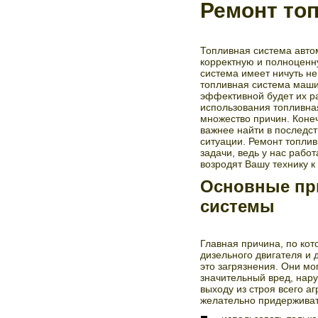
Ремонт то
Топливная система авто
корректную и полноценн
система имеет ничуть н
топливная система маши
эффективной будет их ра
использования топливная
множество причин. Конеч
важнее найти в последс
ситуации. Ремонт топли
задачи, ведь у нас раб
возродят Вашу технику к
Основные пр
системы
Главная причина, по ко
дизельного двигателя и
это загрязнения. Они мо
значительный вред, нару
выходу из строя всего а
желательно придерживат