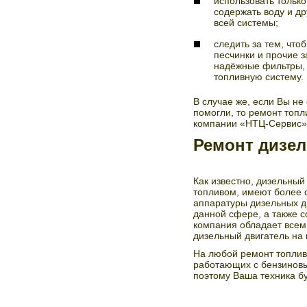
использовать тольк
содержать воду и д
всей системы;
следить за тем, что
песчинки и прочие з
надёжные фильтры, 
топливную систему.
В случае же, если Вы не
помогли, то ремонт топ
компании «НТЦ-Сервис» 
Ремонт дизе
Как известно, дизельны
топливом, имеют более 
аппаратуры дизельных д
данной сфере, а также 
компания обладает всем
дизельный двигатель на 
На любой ремонт топливн
работающих с бензиновы
поэтому Ваша техника бу