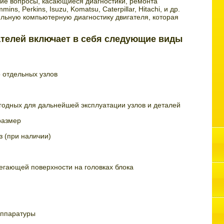
ие вопросы, касающиеся диагностики, ремонта
ns, Perkins, Isuzu, Komatsu, Caterpillar, Hitachi, и др.
ьную компьютерную диагностику двигателя, которая
телей включает в себя следующие виды
 отдельных узлов
годных для дальнейшей эксплуатации узлов и деталей
размер
з (при наличии)
егающей поверхности на головках блока
аппаратуры