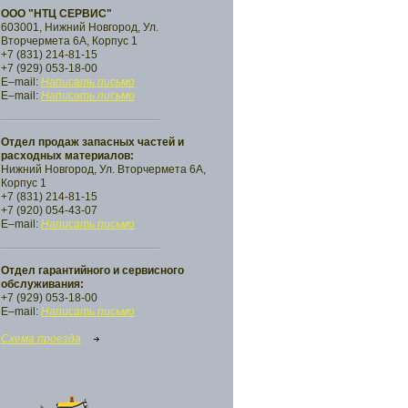
ООО "НТЦ СЕРВИС"
603001, Нижний Новгород, Ул.
Вторчермета 6А, Корпус 1
+7 (831) 214-81-15
+7 (929) 053-18-00
E–mail:
Написать письмо
E–mail:
Написать письмо
Отдел продаж запасных частей и
расходных материалов:
Нижний Новгород, Ул. Вторчермета 6А,
Корпус 1
+7 (831) 214-81-15
+7 (920) 054-43-07
E–mail:
Написать письмо
Отдел гарантийного и сервисного
обслуживания:
+7 (929) 053-18-00
E–mail:
Написать письмо
Схема проезда