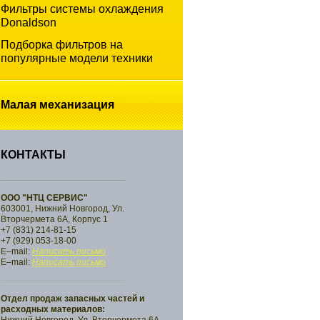
Фильтры системы охлаждения
Donaldson
Подборка фильтров на
популярные модели техники
Малая
механизация
КОНТАКТЫ
ООО "НТЦ СЕРВИС"
603001, Нижний Новгород, Ул.
Вторчермета 6А, Корпус 1
+7 (831) 214-81-15
+7 (929) 053-18-00
E–mail:
Написать письмо
E–mail:
Написать письмо
Отдел продаж запасных частей и
расходных материалов: