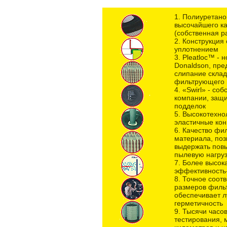
1. Полиуретан
высочайшего ка
(собственная р
2. Конструкция
уплотнением
3. Pleatloc™ - 
Donaldson, пр
слипание склад
фильтрующего 
4. «Swirl» - со
компании, защ
подделок
5. Высокотехно
эластичные ко
6. Качество фи
материала, по
выдержать по
пылевую нагруз
7. Более высок
эффективность
8. Точное соот
размеров филь
обеспечивает 
герметичность
9. Тысячи часо
тестирования,