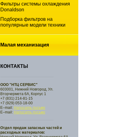
Фильтры системы охлаждения
Donaldson
Подборка фильтров на
популярные модели техники
Малая
механизация
КОНТАКТЫ
ООО "НТЦ СЕРВИС"
603001, Нижний Новгород, Ул.
Вторчермета 6А, Корпус 1
+7 (831) 214-81-15
+7 (929) 053-18-00
E–mail:
Написать письмо
E–mail:
Написать письмо
Отдел продаж запасных частей и
расходных материалов: