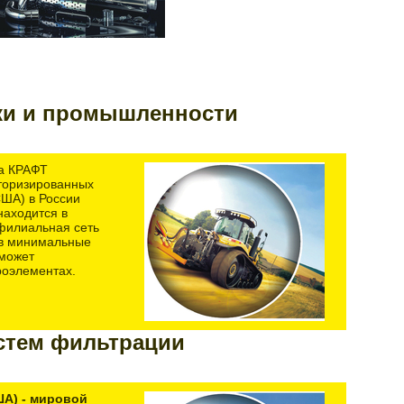
ки и промышленности
а КРАФТ
торизированных
США) в России
находится в
филиальная сеть
 в минимальные
 может
роэлементах.
стем фильтрации
А) - мировой