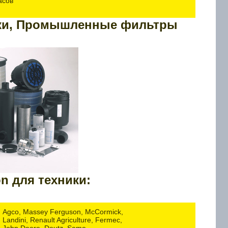
асов
ики, Промышленные фильтры
n для техники:
Agco, Massey Ferguson, McCormick,
Landini, Renault Agriculture, Fermec,