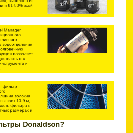
ся, выполнен из
и и 81-83% всей
el Manager
диционного
пливного
ь водоотделения
долговечную
рукция позволяет
ествлять его
инструмента и
.
- фильтр
ого
олщина волокна
евышает 10
-9
м,
кость фильтра в
итных размерах и
льтры Donaldson?