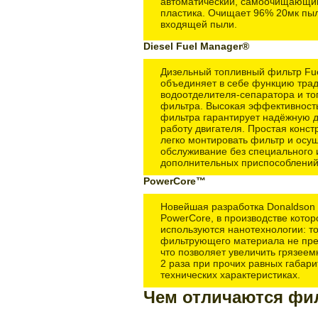
автоматический, самоочищающий
пластика. Очищает 96% 20мк пыл
входящей пыли.
Diesel Fuel Manager®
Дизельный топливный фильтр Fu
объединяет в себе функцию тра
водоотделителя-сепаратора и то
фильтра. Высокая эффективност
фильтра гарантирует надёжную 
работу двигателя. Простая конст
легко монтировать фильтр и осущ
обслуживание без специального 
дополнительных приспособлений
PowerCore™
Новейшая разработка Donaldson 
PowerCore, в производстве котор
используются нанотехнологии: т
фильтрующего материала не пр
что позволяет увеличить грязеем
2 раза при прочих равных габар
технических характеристиках.
Чем отличаются фи