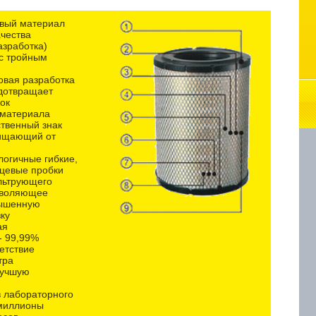
овый материал
чества
азработка)
 с тройным
новая разработка
едотвращает
ок
материала
бственный знак
ищающий от
логичные гибкие,
нцевые пробки
льтрующего
зволяющее
вышенную
ку
ая
- 99,99%
ветствие
тра
лучшую
в лабораторного
 миллионы