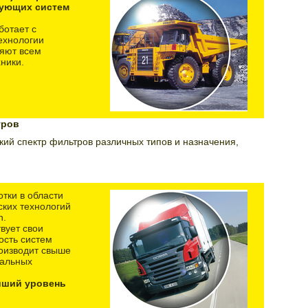
рующих систем
ботает с
ехнологии
ряют всем
ники.
тров
ий спектр фильтров различных типов и назначения,
отки в области
ских технологий
n.
вует свои
ость систем
оизводит свыше
вальных
йший уровень